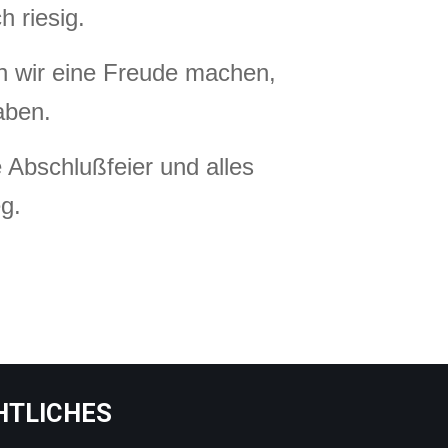
h riesig.
n wir eine Freude machen,
aben.
Abschlußfeier und alles
g.
HTLICHES